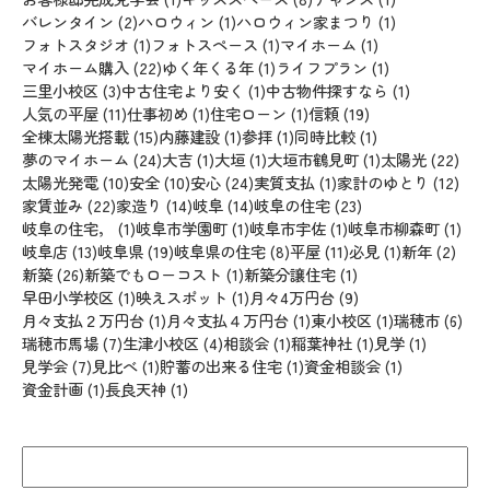
バレンタイン
(2)
ハロウィン
(1)
ハロウィン家まつり
(1)
フォトスタジオ
(1)
フォトスペース
(1)
マイホーム
(1)
マイホーム購入
(22)
ゆく年くる年
(1)
ライフプラン
(1)
三里小校区
(3)
中古住宅より安く
(1)
中古物件探すなら
(1)
人気の平屋
(11)
仕事初め
(1)
住宅ローン
(1)
信頼
(19)
全棟太陽光搭載
(15)
内藤建設
(1)
参拝
(1)
同時比較
(1)
夢のマイホーム
(24)
大吉
(1)
大垣
(1)
大垣市鶴見町
(1)
太陽光
(22)
太陽光発電
(10)
安全
(10)
安心
(24)
実質支払
(1)
家計のゆとり
(12)
家賃並み
(22)
家造り
(14)
岐阜
(14)
岐阜の住宅
(23)
岐阜の住宅，
(1)
岐阜市学園町
(1)
岐阜市宇佐
(1)
岐阜市柳森町
(1)
岐阜店
(13)
岐阜県
(19)
岐阜県の住宅
(8)
平屋
(11)
必見
(1)
新年
(2)
新築
(26)
新築でもローコスト
(1)
新築分譲住宅
(1)
早田小学校区
(1)
映えスポット
(1)
月々4万円台
(9)
月々支払２万円台
(1)
月々支払４万円台
(1)
東小校区
(1)
瑞穂市
(6)
瑞穂市馬場
(7)
生津小校区
(4)
相談会
(1)
稲葉神社
(1)
見学
(1)
見学会
(7)
見比べ
(1)
貯蓄の出来る住宅
(1)
資金相談会
(1)
資金計画
(1)
長良天神
(1)